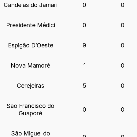
Candeias do Jamari
0
0
Presidente Médici
0
0
Espigão D’Oeste
9
0
Nova Mamoré
1
0
Cerejeiras
5
0
São Francisco do
0
0
Guaporé
São Miguel do
0
0