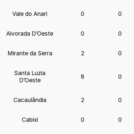
Vale do Anari
0
0
Alvorada D’Oeste
0
0
Mirante da Serra
2
0
Santa Luzia
8
0
D’Oeste
Cacaulândia
2
0
Cabixi
0
0