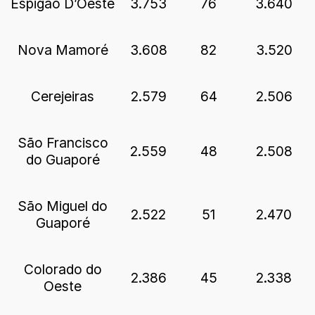
Espigão D’Oeste
3.753
76
3.640
Nova Mamoré
3.608
82
3.520
Cerejeiras
2.579
64
2.506
São Francisco
2.559
48
2.508
do Guaporé
São Miguel do
2.522
51
2.470
Guaporé
Colorado do
2.386
45
2.338
Oeste