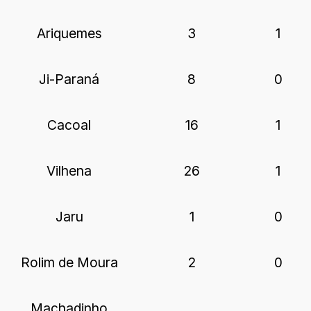
Ariquemes
3
1
Ji-Paraná
8
0
Cacoal
16
1
Vilhena
26
1
Jaru
1
0
Rolim de Moura
2
0
Machadinho