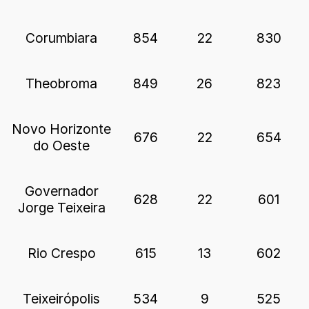
Corumbiara
854
22
830
Theobroma
849
26
823
Novo Horizonte
676
22
654
do Oeste
Governador
628
22
601
Jorge Teixeira
Rio Crespo
615
13
602
Teixeirópolis
534
9
525