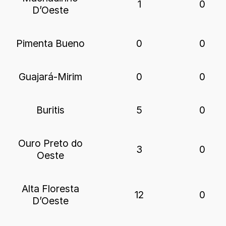
1
0
D’Oeste
Pimenta Bueno
0
0
Guajará-Mirim
0
0
Buritis
5
0
Ouro Preto do
3
0
Oeste
Alta Floresta
12
0
D’Oeste