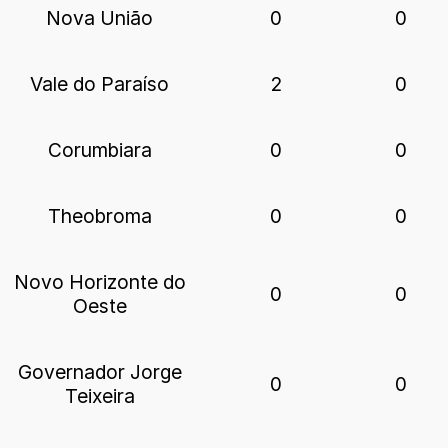
Nova União
0
0
Vale do Paraíso
2
0
Corumbiara
0
0
Theobroma
0
0
Novo Horizonte do
0
0
Oeste
Governador Jorge
0
0
Teixeira