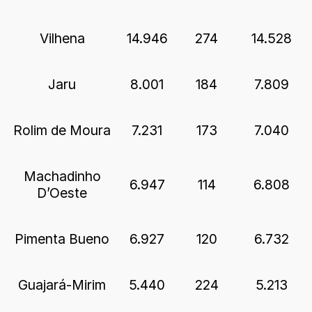
Vilhena
14.946
274
14.528
Jaru
8.001
184
7.809
Rolim de Moura
7.231
173
7.040
Machadinho
6.947
114
6.808
D’Oeste
Pimenta Bueno
6.927
120
6.732
Guajará-Mirim
5.440
224
5.213