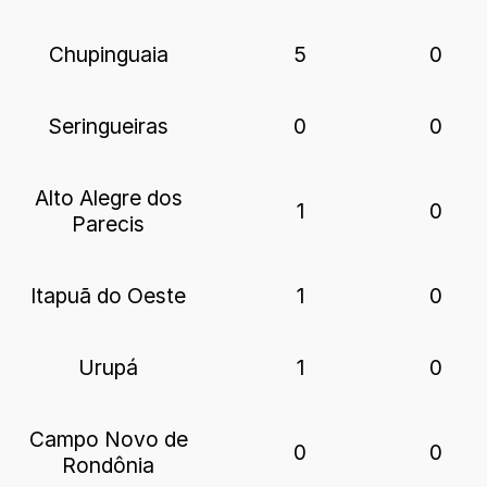
Chupinguaia
5
0
Seringueiras
0
0
Alto Alegre dos
1
0
Parecis
Itapuã do Oeste
1
0
Urupá
1
0
Campo Novo de
0
0
Rondônia