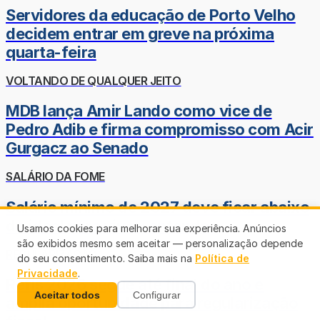
Servidores da educação de Porto Velho
decidem entrar em greve na próxima
quarta-feira
VOLTANDO DE QUALQUER JEITO
MDB lança Amir Lando como vice de
Pedro Adib e firma compromisso com Acir
Gurgacz ao Senado
SALÁRIO DA FOME
Salário mínimo de 2027 deve ficar abaixo
do ideal para viver; entenda
Usamos cookies para melhorar sua experiência. Anúncios
são exibidos mesmo sem aceitar — personalização depende
REGULARIZAÇÃO
do seu consentimento. Saiba mais na
Política de
Privacidade
.
Refis 2026 segue até final do ano e
Aceitar todos
Configurar
amplia oportunidade para regularização