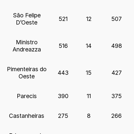
São Felipe
521
12
507
D’Oeste
Ministro
516
14
498
Andreazza
Pimenteiras do
443
15
427
Oeste
Parecis
390
11
375
Castanheiras
275
8
266