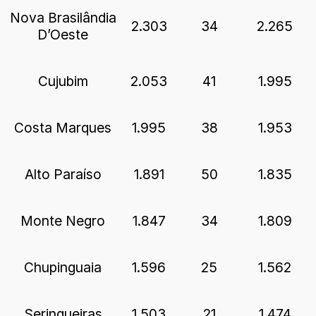
Nova Brasilândia
2.303
34
2.265
D’Oeste
Cujubim
2.053
41
1.995
Costa Marques
1.995
38
1.953
Alto Paraíso
1.891
50
1.835
Monte Negro
1.847
34
1.809
Chupinguaia
1.596
25
1.562
Seringueiras
1.503
21
1.474