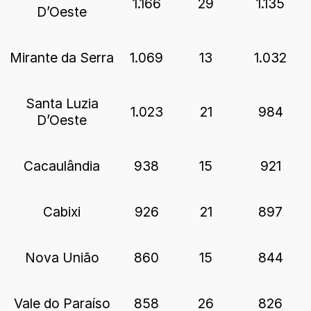
1.166
29
1.135
D’Oeste
Mirante da Serra
1.069
13
1.032
Santa Luzia
1.023
21
984
D’Oeste
Cacaulândia
938
15
921
Cabixi
926
21
897
Nova União
860
15
844
Vale do Paraíso
858
26
826