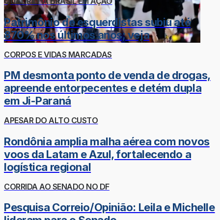
QUADRILHA BRASIL EM AÇÃO
Patrimônio de esquerdistas subiu até
870% nos últimos anos; veja
CORPOS E VIDAS MARCADAS
PM desmonta ponto de venda de drogas,
apreende entorpecentes e detém dupla
em Ji-Paraná
APESAR DO ALTO CUSTO
Rondônia amplia malha aérea com novos
voos da Latam e Azul, fortalecendo a
logística regional
CORRIDA AO SENADO NO DF
Pesquisa Correio/Opinião: Leila e Michelle