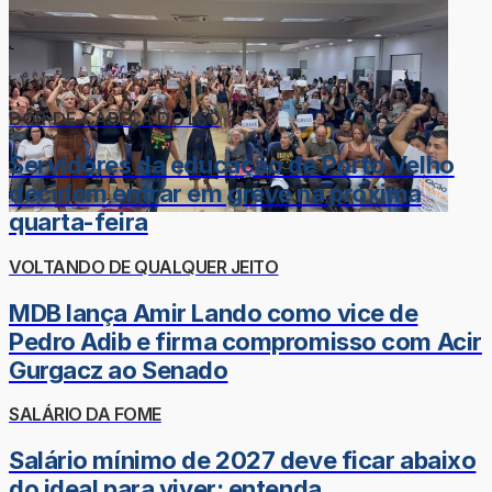
DOR-DE-CABEÇA DO LÉO
Servidores da educação de Porto Velho
decidem entrar em greve na próxima
quarta-feira
VOLTANDO DE QUALQUER JEITO
MDB lança Amir Lando como vice de
Pedro Adib e firma compromisso com Acir
Gurgacz ao Senado
SALÁRIO DA FOME
Salário mínimo de 2027 deve ficar abaixo
do ideal para viver; entenda