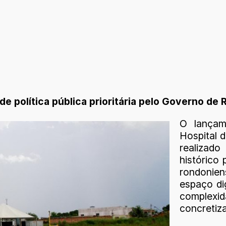
e política pública prioritária pelo Governo de
O lançam
Hospital 
realizad
histórico
rondonie
espaço di
complexi
concretiz