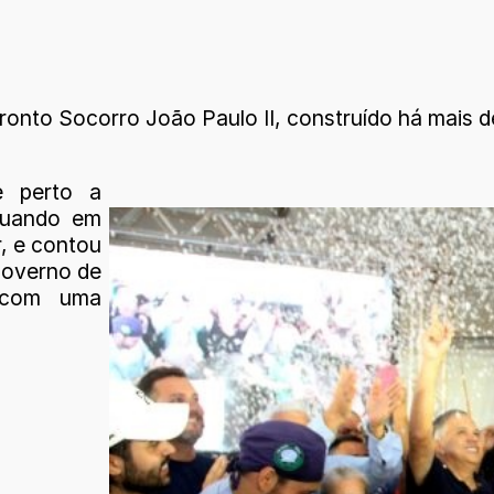
Pronto Socorro João Paulo II, construído há mais d
 perto a
 quando em
r, e contou
 Governo de
 com uma