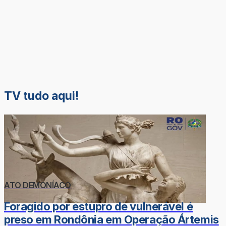
TV tudo aqui!
ATO DEMONÍACO
Foragido por estupro de vulnerável é
preso em Rondônia em Operação Ártemis