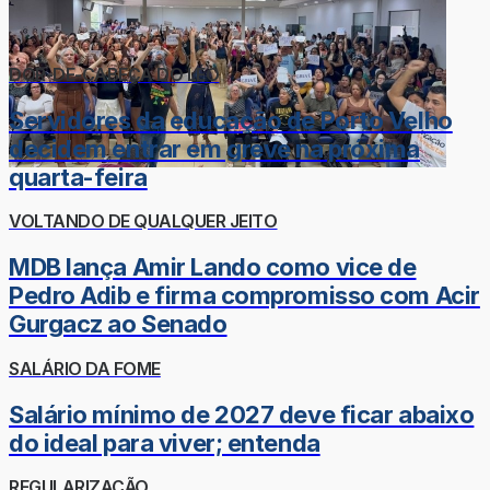
DOR-DE-CABEÇA DO LÉO
Servidores da educação de Porto Velho
decidem entrar em greve na próxima
quarta-feira
VOLTANDO DE QUALQUER JEITO
MDB lança Amir Lando como vice de
Pedro Adib e firma compromisso com Acir
Gurgacz ao Senado
SALÁRIO DA FOME
Salário mínimo de 2027 deve ficar abaixo
do ideal para viver; entenda
REGULARIZAÇÃO