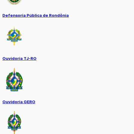
Defensoria Pública de Rondônia
Ouvidoria TJ-RO
Ouvidoria GERO