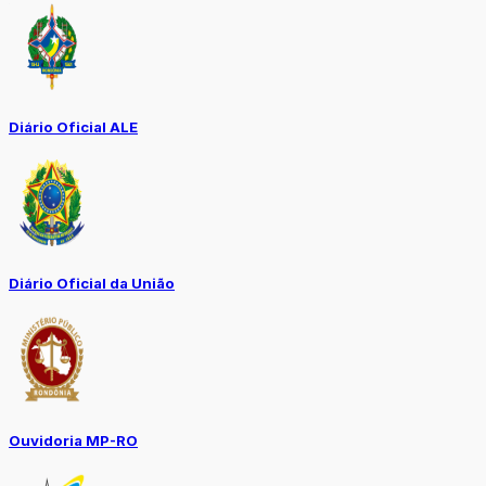
Diário Oficial ALE
Diário Oficial da União
Ouvidoria MP-RO