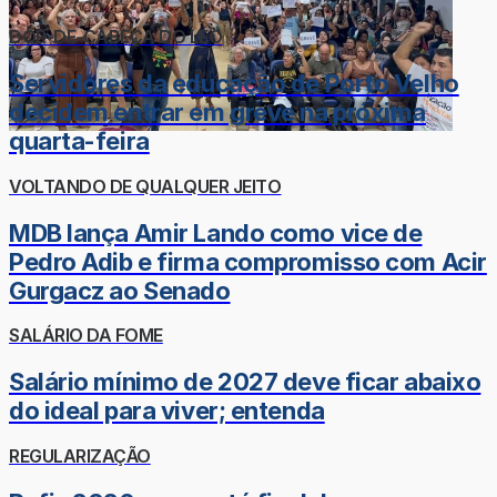
DOR-DE-CABEÇA DO LÉO
Servidores da educação de Porto Velho
decidem entrar em greve na próxima
quarta-feira
VOLTANDO DE QUALQUER JEITO
MDB lança Amir Lando como vice de
Pedro Adib e firma compromisso com Acir
Gurgacz ao Senado
SALÁRIO DA FOME
Salário mínimo de 2027 deve ficar abaixo
do ideal para viver; entenda
REGULARIZAÇÃO