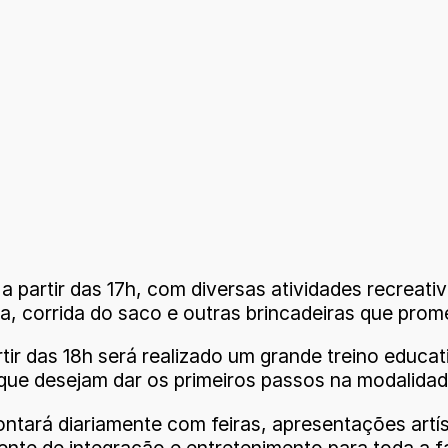
, a partir das 17h, com diversas atividades recreat
la, corrida do saco e outras brincadeiras que prom
tir das 18h será realizado um grande treino educati
ue desejam dar os primeiros passos na modalidade
tará diariamente com feiras, apresentações artíst
ente de integração e entretenimento para toda a fa