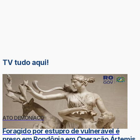
TV tudo aqui!
ATO DEMONÍACO
Foragido por estupro de vulnerável é
preso em Rondônia em Operação Ártemis