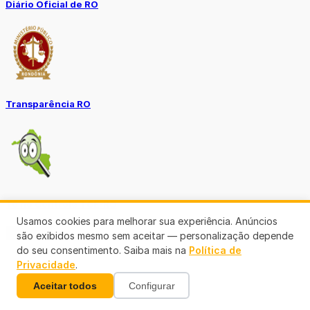
Diário Oficial de RO
Transparência RO
Tô no Controle TCE-RO
Usamos cookies para melhorar sua experiência. Anúncios
Ver mais
são exibidos mesmo sem aceitar — personalização depende
do seu consentimento. Saiba mais na
Política de
Privacidade
.
Aceitar todos
Configurar