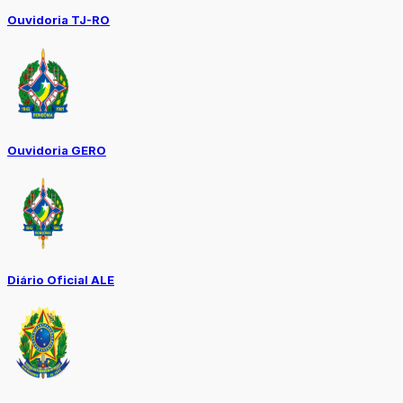
Ouvidoria TJ-RO
Ouvidoria GERO
Diário Oficial ALE