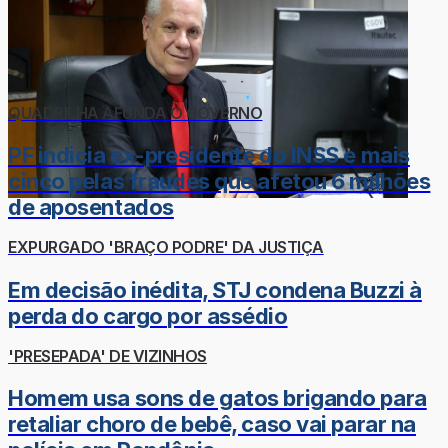
QUADRILHA AFUNDA O GOVERNO
PF indicia ex-presidente do INSS e mais
cinco pelas fraudes que afetou 6 milhões
de aposentados
EXPURGADO 'BRAÇO PODRE' DA JUSTIÇA
Em decisão inédita, STJ condena Buzzi à
perda do cargo por assédio
'PRESEPADA' DE VIZINHOS
Homem usa sons de gatos brigando para
retaliar choro de bebê, caso vai parar na