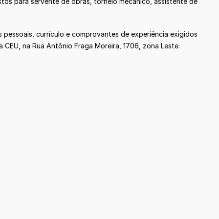
stos para servente de obras, torneio mecânico, assistente de
pessoais, currículo e comprovantes de experiência exigidos
a CEU, na Rua Antônio Fraga Moreira, 1706, zona Leste.