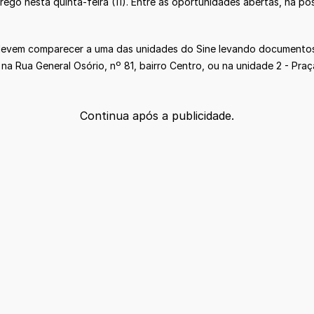
ego nesta quinta-feira (11). Entre as oportunidades abertas, há po
devem comparecer a uma das unidades do Sine levando documentos 
a Rua General Osório, nº 81, bairro Centro, ou na unidade 2 - Praç
Continua após a publicidade.