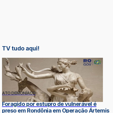
TV tudo aqui!
ATO DEMONÍACO
Foragido por estupro de vulnerável é
preso em Rondônia em Operação Ártemis