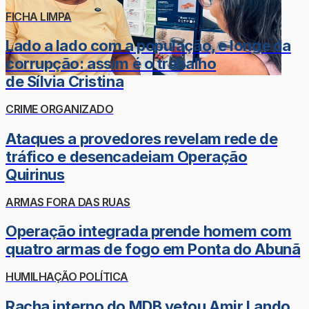
FICHA LIMPA
Lado a lado com a população, e longe da
corrupção: assim é o trabalho
de Sílvia Cristina
CRIME ORGANIZADO
Ataques a provedores revelam rede de
tráfico e desencadeiam Operação
Quirinus
ARMAS FORA DAS RUAS
Operação integrada prende homem com
quatro armas de fogo em Ponta do Abunã
HUMILHAÇÃO POLÍTICA
Racha interno do MDB vetou Amir Lando