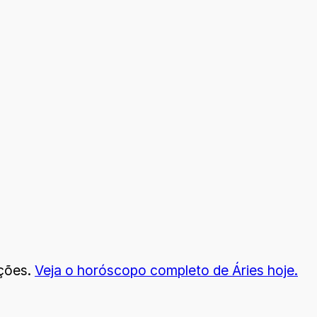
oções.
Veja
o horóscopo completo de Áries hoje.