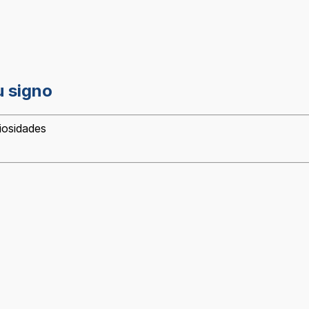
u signo
iosidades