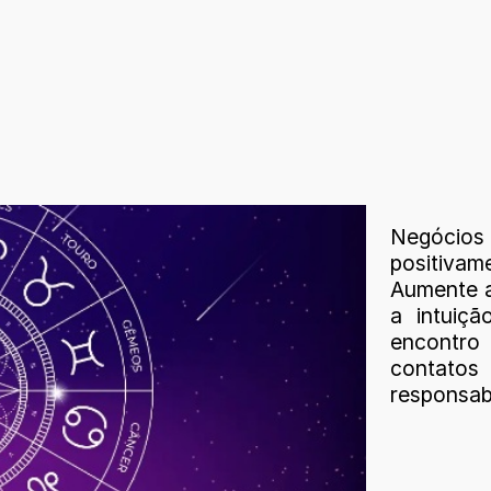
Negócios 
positiva
Aumente a 
a intuiç
encontro
contato
responsab