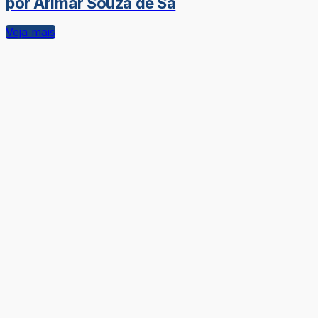
por Arimar Souza de Sá
Veja mais