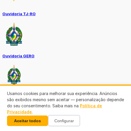
Ouvidoria TJ-RO
Ouvidoria GERO
Usamos cookies para melhorar sua experiência. Anúncios
Diário Oficial ALE
são exibidos mesmo sem aceitar — personalização depende
do seu consentimento. Saiba mais na
Política de
Privacidade
.
Aceitar todos
Configurar