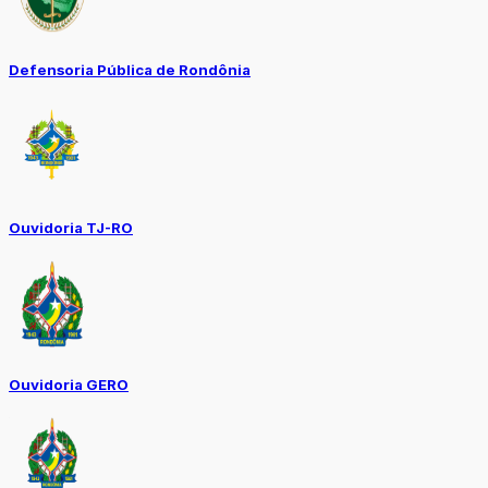
Defensoria Pública de Rondônia
Ouvidoria TJ-RO
Ouvidoria GERO