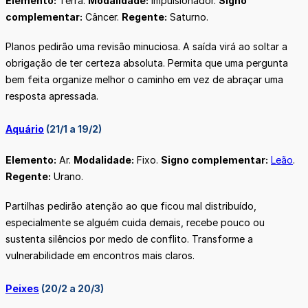
Elemento:
Terra.
Modalidade:
Impulsionador.
Signo
complementar:
Câncer.
Regente:
Saturno.
Planos pedirão uma revisão minuciosa. A saída virá ao soltar a
obrigação de ter certeza absoluta. Permita que uma pergunta
bem feita organize melhor o caminho em vez de abraçar uma
resposta apressada.
Aquário
(21/1 a 19/2)
Elemento:
Ar.
Modalidade:
Fixo.
Signo complementar:
Leão
.
Regente:
Urano.
Partilhas pedirão atenção ao que ficou mal distribuído,
especialmente se alguém cuida demais, recebe pouco ou
sustenta silêncios por medo de conflito. Transforme a
vulnerabilidade em encontros mais claros.
Peixes
(20/2 a 20/3)