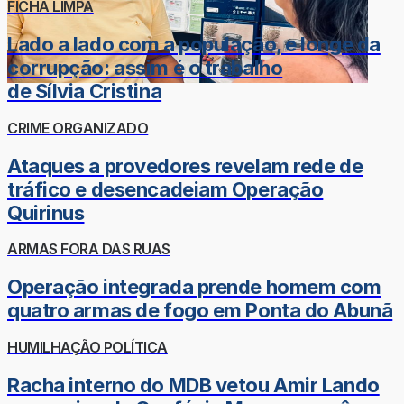
FICHA LIMPA
Lado a lado com a população, e longe da
corrupção: assim é o trabalho
de Sílvia Cristina
CRIME ORGANIZADO
Ataques a provedores revelam rede de
tráfico e desencadeiam Operação
Quirinus
ARMAS FORA DAS RUAS
Operação integrada prende homem com
quatro armas de fogo em Ponta do Abunã
HUMILHAÇÃO POLÍTICA
Racha interno do MDB vetou Amir Lando