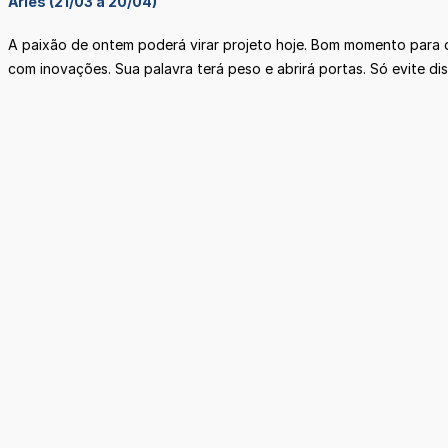
Áries (21/03 a 20/04)
A paixão de ontem poderá virar projeto hoje. Bom momento para da
com inovações. Sua palavra terá peso e abrirá portas. Só evite di