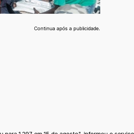
Continua após a publicidade.
para 1.297 em 15 de agosto", informou o serviço 