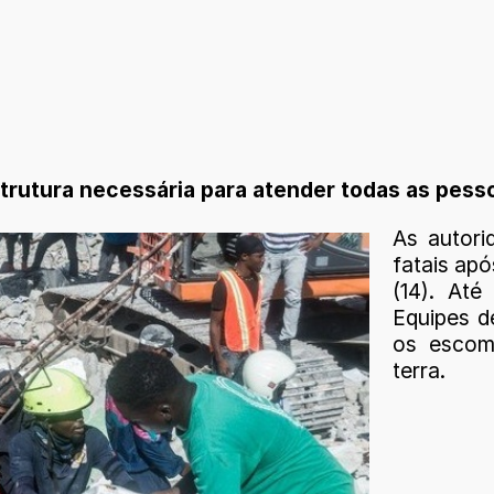
estrutura necessária para atender todas as pes
As autori
fatais apó
(14). At
Equipes d
os escom
terra.