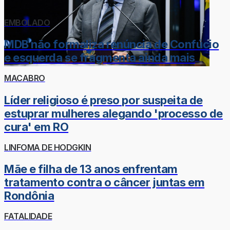
EMBOLADO
MDB não formaliza renúncia de Confúcio
e esquerda se fragmenta ainda mais
MACABRO
Líder religioso é preso por suspeita de
estuprar mulheres alegando 'processo de
cura' em RO
LINFOMA DE HODGKIN
Mãe e filha de 13 anos enfrentam
tratamento contra o câncer juntas em
Rondônia
FATALIDADE