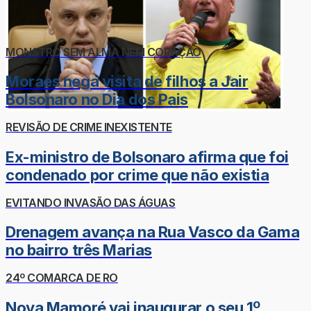
MONSTRO SEM ALMA NEM CORAÇÃO
Moraes nega visita de filhos a Jair
Bolsonaro no Dia dos Pais
REVISÃO DE CRIME INEXISTENTE
Ex-ministro de Bolsonaro afirma que foi
condenado por crime que não existia
EVITANDO INVASÃO DAS ÁGUAS
Drenagem avança na Rua Vasco da Gama
no bairro três Marias
24º COMARCA DE RO
Nova Mamoré vai inaugurar o seu 1º