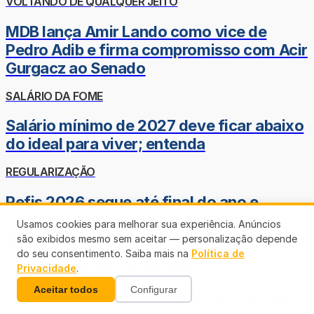
VOLTANDO DE QUALQUER JEITO
MDB lança Amir Lando como vice de
Pedro Adib e firma compromisso com Acir
Gurgacz ao Senado
SALÁRIO DA FOME
Salário mínimo de 2027 deve ficar abaixo
do ideal para viver; entenda
REGULARIZAÇÃO
Refis 2026 segue até final do ano e
amplia oportunidade para regularização
Usamos cookies para melhorar sua experiência. Anúncios
fiscal
são exibidos mesmo sem aceitar — personalização depende
do seu consentimento. Saiba mais na
Política de
CORRIDA AO PALÁCIO RIO MADEIRA
Privacidade
.
Aceitar todos
Configurar
PDT e MDB oficializam aliança com Pedro