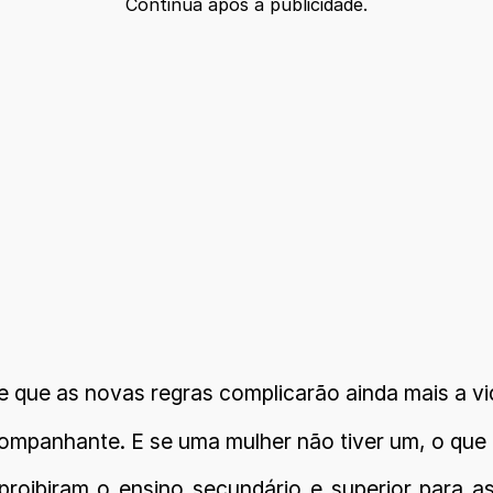
Continua após a publicidade.
 que as novas regras complicarão ainda mais a vid
mpanhante. E se uma mulher não tiver um, o que e
roibiram o ensino secundário e superior para 