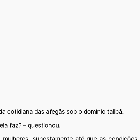
a cotidiana das afegãs sob o domínio talibã.
la faz? – questionou.
as mulheres, supostamente até que as condições