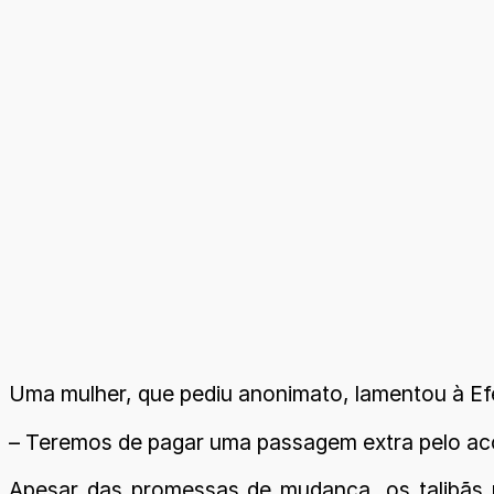
Uma mulher, que pediu anonimato, lamentou à Efe
– Teremos de pagar uma passagem extra pelo aco
Apesar das promessas de mudança, os talibãs p