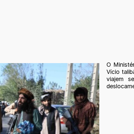
O Ministé
Vício tal
viajem 
deslocame