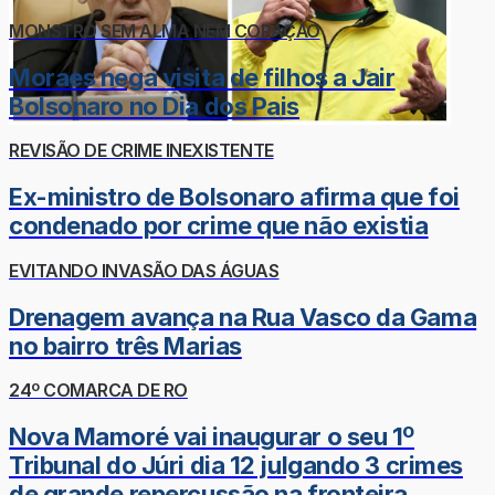
MONSTRO SEM ALMA NEM CORAÇÃO
Moraes nega visita de filhos a Jair
Bolsonaro no Dia dos Pais
REVISÃO DE CRIME INEXISTENTE
Ex-ministro de Bolsonaro afirma que foi
condenado por crime que não existia
EVITANDO INVASÃO DAS ÁGUAS
Drenagem avança na Rua Vasco da Gama
no bairro três Marias
24º COMARCA DE RO
Nova Mamoré vai inaugurar o seu 1º
Tribunal do Júri dia 12 julgando 3 crimes
de grande repercussão na fronteira