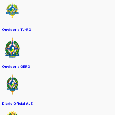
Ouvidoria TJ-RO
Ouvidoria GERO
Diário Oficial ALE