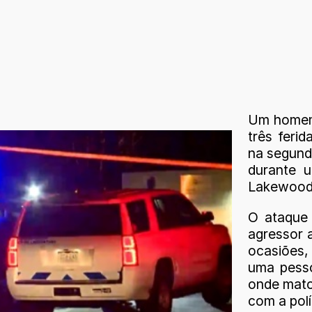
Um homem
três feri
na segund
durante u
Lakewood
O ataque
agressor 
ocasiões,
uma pesso
onde mato
com a polí