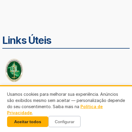
Links Úteis
Defensoria Pública de Rondônia
Usamos cookies para melhorar sua experiência. Anúncios
são exibidos mesmo sem aceitar — personalização depende
do seu consentimento. Saiba mais na
Política de
Privacidade
.
Aceitar todos
Configurar