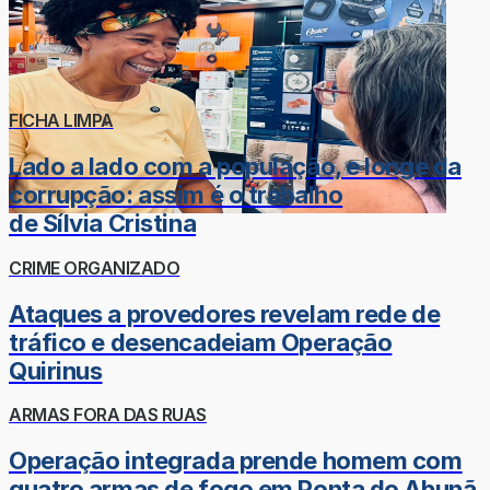
FICHA LIMPA
Lado a lado com a população, e longe da
corrupção: assim é o trabalho
de Sílvia Cristina
CRIME ORGANIZADO
Ataques a provedores revelam rede de
tráfico e desencadeiam Operação
Quirinus
ARMAS FORA DAS RUAS
Operação integrada prende homem com
quatro armas de fogo em Ponta do Abunã