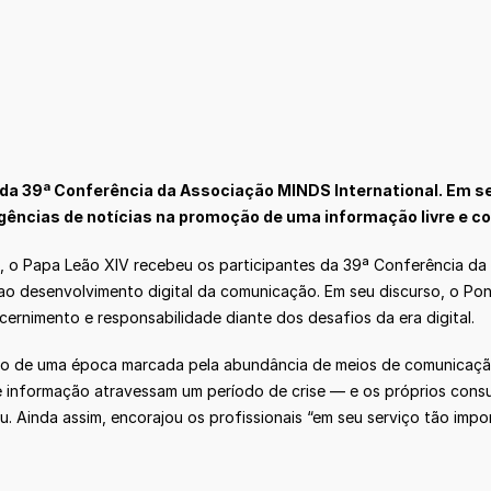
s da 39ª Conferência da Associação MINDS International. Em s
gências de notícias na promoção de uma informação livre e co
o, o Papa Leão XIV recebeu os participantes da 39ª Conferência da 
 ao desenvolvimento digital da comunicação. Em seu discurso, o Po
ernimento e responsabilidade diante dos desafios da era digital.
xo de uma época marcada pela abundância de meios de comunicaçã
e informação atravessam um período de crise — e os próprios con
ou. Ainda assim, encorajou os profissionais “em seu serviço tão impo