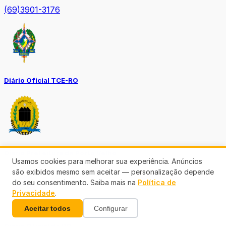
(69)3901-3176
Diário Oficial TCE-RO
Diário Prefeitura de Porto Velho
Usamos cookies para melhorar sua experiência. Anúncios
são exibidos mesmo sem aceitar — personalização depende
do seu consentimento. Saiba mais na
Política de
Privacidade
.
Aceitar todos
Configurar
Diário Oficial de RO