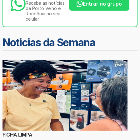
Receba as notícias
Entrar no grupo
de Porto Velho e
Rondônia no seu
celular.
Noticias da Semana
FICHA LIMPA