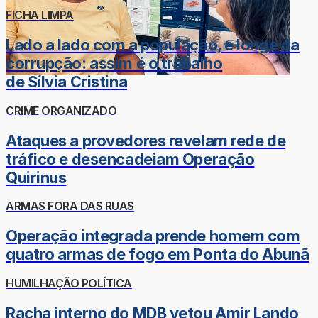
FICHA LIMPA
Lado a lado com a população, e longe da
corrupção: assim é o trabalho
de Sílvia Cristina
CRIME ORGANIZADO
Ataques a provedores revelam rede de
tráfico e desencadeiam Operação
Quirinus
ARMAS FORA DAS RUAS
Operação integrada prende homem com
quatro armas de fogo em Ponta do Abunã
HUMILHAÇÃO POLÍTICA
Racha interno do MDB vetou Amir Lando