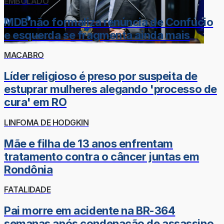
EMBOLADO
MDB não formaliza renúncia de Confúcio
e esquerda se fragmenta ainda mais
MACABRO
Líder religioso é preso por suspeita de
estuprar mulheres alegando 'processo de
cura' em RO
LINFOMA DE HODGKIN
Mãe e filha de 13 anos enfrentam
tratamento contra o câncer juntas em
Rondônia
FATALIDADE
Pai morre em acidente na BR-364
semanas após condenação de assassino