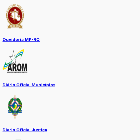
Ouvidoria MP-RO
Diário Oficial Municípios
Diario Oficial Justiça