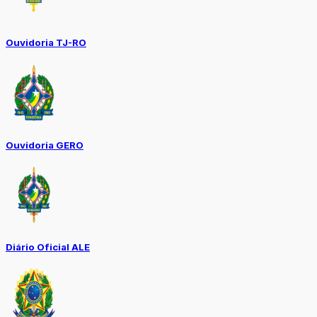
Ouvidoria TJ-RO
Ouvidoria GERO
Diário Oficial ALE