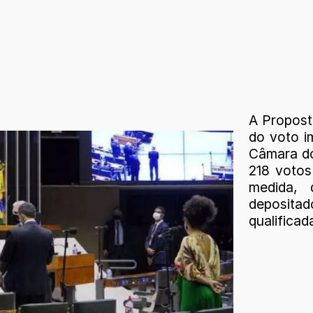
A Propost
do voto i
Câmara do
218 votos
medida, 
depositad
qualifica