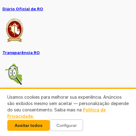
Diário Oficial de RO
Transparência RO
Tô no Controle TCE-RO
Usamos cookies para melhorar sua experiência. Anúncios
são exibidos mesmo sem aceitar — personalização depende
Ver mais
do seu consentimento. Saiba mais na
Política de
Privacidade
.
Aceitar todos
Configurar