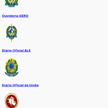
Ouvidoria GERO
Diário Oficial ALE
Diário Oficial da União