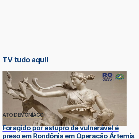
TV tudo aqui!
ATO DEMONÍACO
Foragido por estupro de vulnerável é
preso em Rondônia em Operação Ártemis