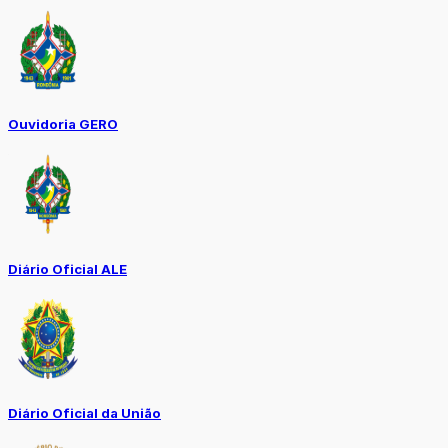
Ouvidoria GERO
Diário Oficial ALE
Diário Oficial da União