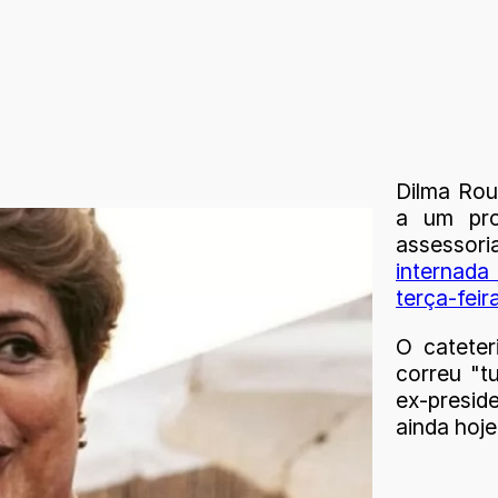
Dilma Rou
a um pro
assessor
internada
terça-feira
O cateter
correu "t
ex-presid
ainda hoje