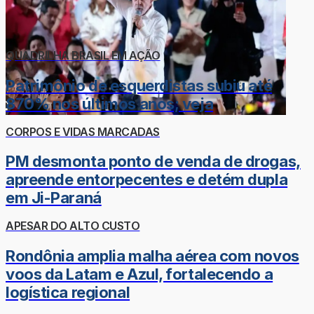
QUADRILHA BRASIL EM AÇÃO
Patrimônio de esquerdistas subiu até
870% nos últimos anos; veja
CORPOS E VIDAS MARCADAS
PM desmonta ponto de venda de drogas,
apreende entorpecentes e detém dupla
em Ji-Paraná
APESAR DO ALTO CUSTO
Rondônia amplia malha aérea com novos
voos da Latam e Azul, fortalecendo a
logística regional