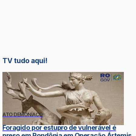
TV tudo aqui!
ATO DEMONÍACO
Foragido por estupro de vulnerável é
preso em Rondônia em Operação Ártemis