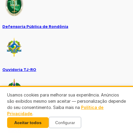
Defensoria Pública de Rondônia
Ouvidoria TJ-RO
Usamos cookies para melhorar sua experiência. Anúncios
são exibidos mesmo sem aceitar — personalização depende
do seu consentimento. Saiba mais na
Política de
Ouvidoria GERO
Privacidade
.
Aceitar todos
Configurar