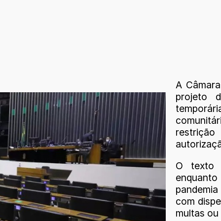
A Câmara 
projeto 
temporár
comunitá
restriçã
autorizaç
O texto 
enquanto
pandemia 
com dispe
multas ou 