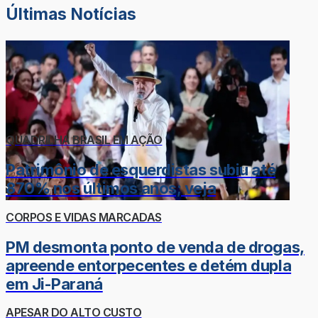
Últimas Notícias
QUADRILHA BRASIL EM AÇÃO
Patrimônio de esquerdistas subiu até
870% nos últimos anos; veja
CORPOS E VIDAS MARCADAS
PM desmonta ponto de venda de drogas,
apreende entorpecentes e detém dupla
em Ji-Paraná
APESAR DO ALTO CUSTO