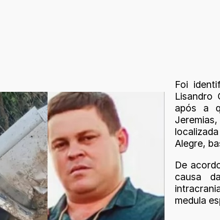
Foi ident
Lisandro
após a q
Jeremias, 
localizad
Alegre, b
De acordo
causa da
intracra
medula esp