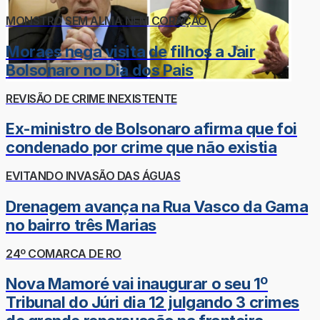
MONSTRO SEM ALMA NEM CORAÇÃO
Moraes nega visita de filhos a Jair
Bolsonaro no Dia dos Pais
REVISÃO DE CRIME INEXISTENTE
Ex-ministro de Bolsonaro afirma que foi
condenado por crime que não existia
EVITANDO INVASÃO DAS ÁGUAS
Drenagem avança na Rua Vasco da Gama
no bairro três Marias
24º COMARCA DE RO
Nova Mamoré vai inaugurar o seu 1º
Tribunal do Júri dia 12 julgando 3 crimes