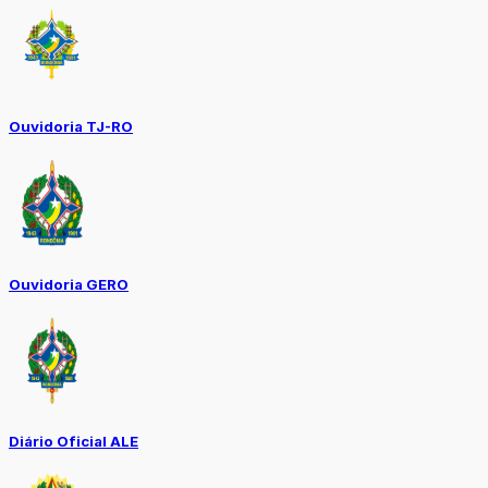
Ouvidoria TJ-RO
Ouvidoria GERO
Diário Oficial ALE